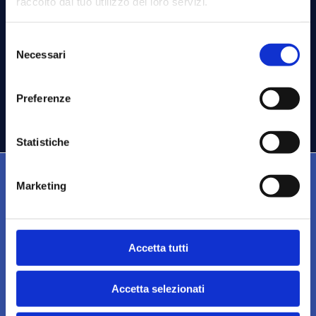
raccolto dal tuo utilizzo dei loro servizi.
03 GIUGNO 2026
Selezione
Necessari
del
consenso
ISCRIZIONI CHIUSE
Preferenze
Statistiche
Marketing
Accetta tutti
CONTATTI
Segreteria
Via Rovello 2, 20121 Milano
Accetta selezionati
Telefono: