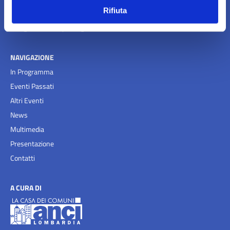
02.72629640 - 02.72629601
Rifiuta
Email:
info@ancilab.it
-
posta@anci.lombardia.it
NAVIGAZIONE
In Programma
Eventi Passati
Altri Eventi
News
Multimedia
Presentazione
Contatti
A CURA DI