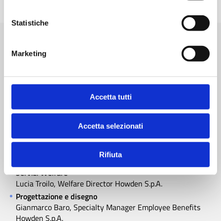
LOMBARDIA
Statistiche
11:15
Marketing
INTERVENTI A SEGUIRE:
Il welfare nella pubblica amministrazione: lo stato
dell'arte
Accetta tutti
Diego Paciello, Responsabile area fiscale, Welfare,
Compensation and Benefits, Studio Toffoletto De Luca
Tamajo e Soci
Accetta selezionati
Prodotti assicurativi
Federica Corbetta, Specialty Manager Employee Benefits
Rifiuta
Howden S.p.A.
Servizi Welfare
Lucia Troilo, Welfare Director Howden S.p.A.
Progettazione e disegno
Gianmarco Baro, Specialty Manager Employee Benefits
Howden S.p.A.