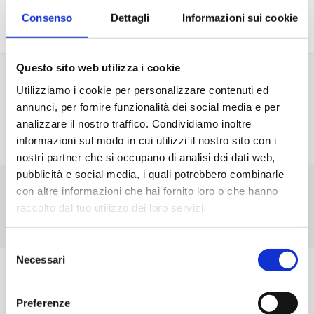
AGENDA EVENTO
Consenso
Dettagli
Informazioni sui cookie
Questo sito web utilizza i cookie
Programma
Utilizziamo i cookie per personalizzare contenuti ed
annunci, per fornire funzionalità dei social media e per
14
analizzare il nostro traffico. Condividiamo inoltre
informazioni sul modo in cui utilizzi il nostro sito con i
MAGGIO
nostri partner che si occupano di analisi dei dati web,
pubblicità e social media, i quali potrebbero combinarle
10:30
con altre informazioni che hai fornito loro o che hanno
raccolto dal tuo utilizzo dei loro servizi.
ACCOGLIENZA E ACCREDITO PARTECIPANTI
Selezione
Necessari
del
11:00
consenso
Preferenze
APERTURA LAVORI E INTRODUZIONE A CURA DI ANCI