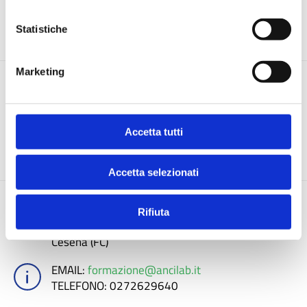
COMUNI
FORMAZIONE
Statistiche
Marketing
Documenti e atti
Accetta tutti
DETTAGLIO
Accetta selezionati
Comune di Cesena
Rifiuta
Piazza Del Popolo, 10
Cesena (FC)
EMAIL
:
formazione@ancilab.it
TELEFONO
: 0272629640