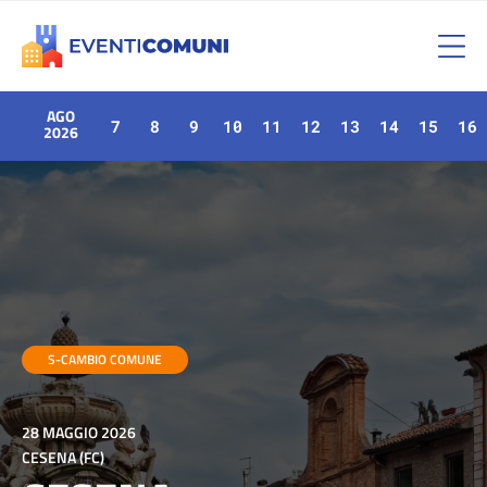
AGO
7
8
9
10
11
12
13
14
15
16
2026
S-CAMBIO COMUNE
28 MAGGIO 2026
CESENA (FC)