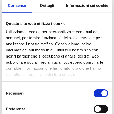
Consenso
Dettagli
Informazioni sui cookie
Il progetto
“SpazioComune”
è finalizzato alla creazione di
luoghi e spazi di comunità e di relazione in grado di
promuovere forme di
cittadinanza attiva
e
animazione
Questo sito web utilizza i cookie
territoriale
allo scopo di unire e portare valore alle realtà
territoriali locali, a partire dalla valorizzazione del
Utilizziamo i cookie per personalizzare contenuti ed
patrimonio immobiliare pubblico in disuso o da riqualificare.
annunci, per fornire funzionalità dei social media e per
analizzare il nostro traffico. Condividiamo inoltre
Il confronto sarà partecipato anche dai Partner della
Rete
informazioni sul modo in cui utilizzi il nostro sito con i
SpazioComune
che porteranno le proprie esperienze di
nostri partner che si occupano di analisi dei dati web,
gestione focalizzandosi in particolare sulla relazione di Rete
pubblicità e social media, i quali potrebbero combinarle
e sul rapporto con le comunità e territori di riferimento.
con altre informazioni che hai fornito loro o che hanno
Alla condivisione del progetto parteciperanno anche il
raccolto dal tuo utilizzo dei loro servizi.
Servizio Comunicazione
e il
Servizio Edilizia Pubblica
del
Comune di Cesena
.
Selezione
N.B. TUTTE LA PROPOSTE DEL COMUNE DI CESENA E
Necessari
del
DELL'UNIONE VALLE DEL SAVIO SONO PROGRAMMATE
consenso
PER GIOVEDì 28 MAGGIO.
Preferenze