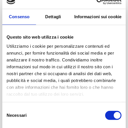
Consenso
Dettagli
Informazioni sui cookie
ANCI LOMBARDIA - ANCILAB
Questo sito web utilizza i cookie
Utilizziamo i cookie per personalizzare contenuti ed
annunci, per fornire funzionalità dei social media e per
analizzare il nostro traffico. Condividiamo inoltre
informazioni sul modo in cui utilizzi il nostro sito con i
nostri partner che si occupano di analisi dei dati web,
pubblicità e social media, i quali potrebbero combinarle
con altre informazioni che hai fornito loro o che hanno
raccolto dal tuo utilizzo dei loro servizi.
29 SETTEMBRE 2026
STREAMING ONLINE
Legalità Comune - Interessi in equilibrio: conflitti di
Selezione
interessi, ruolo politico ed etica pubblica nel Comune
Necessari
del
consenso