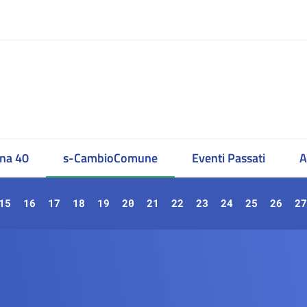
na 40
s-CambioComune
Eventi Passati
A
15
16
17
18
19
20
21
22
23
24
25
26
27