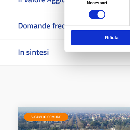
Necessari
del
consenso
Domande frequenti
Rifiuta
In sintesi
S-CAMBIO COMUNE