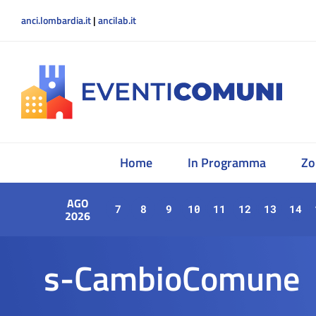
anci.lombardia.it
|
ancilab.it
Home
In Programma
Zo
AGO
7
8
9
10
11
12
13
14
2026
s-CambioComune