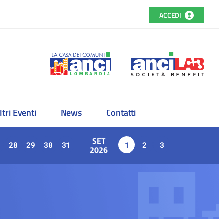
ACCEDI
ltri Eventi
News
Contatti
SET
28
29
30
31
1
2
3
2026