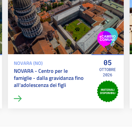
05
NOVARA (NO)
OTTOBRE
NOVARA - Centro per le
2026
famiglie - dalla gravidanza fino
all'adolescenza dei figli