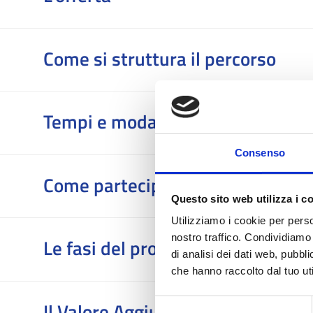
Come si struttura il percorso
Tempi e modalità
Consenso
Come partecipare
Questo sito web utilizza i c
Utilizziamo i cookie per perso
nostro traffico. Condividiamo 
Le fasi del progetto
di analisi dei dati web, pubbl
che hanno raccolto dal tuo uti
Il Valore Aggiunto per gli Enti Osp
Selezione