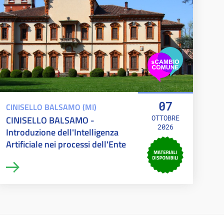
07
CINISELLO BALSAMO (MI)
OTTOBRE
CINISELLO BALSAMO -
2026
Introduzione dell'Intelligenza
Artificiale nei processi dell'Ente