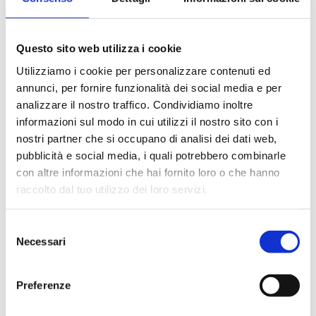
d’identità, visure catastali, mobilità, scuola, protocollo,
caccia, atti in deposito, spid, domicilio digitale, anagrafe
canina, ecc...).
Questo sito web utilizza i cookie
Utilizziamo i cookie per personalizzare contenuti ed
L’ufficio è diventato un modello diffuso nei restanti comuni
annunci, per fornire funzionalità dei social media e per
dell’Unione e dal 2023 è diventato un
unico Sportello
analizzare il nostro traffico. Condividiamo inoltre
Territoriale “metropolitano”
dove i cittadini possono
informazioni sul modo in cui utilizzi il nostro sito con i
decidere di scegliere di usufruire non solo del proprio
nostri partner che si occupano di analisi dei dati web,
municipio ma delle restanti sedi e hub periferici.
pubblicità e social media, i quali potrebbero combinarle
con altre informazioni che hai fornito loro o che hanno
Esiste un modello di controllo della qualità e un sistema
raccolto dal tuo utilizzo dei loro servizi.
informatico che monitora i tempi di attesa ed erogazione. A
questo sportello tradizionale integrato si aggiunge anche la
Selezione
modalità remota attraverso il sito web.
Necessari
del
consenso
N.B. TUTTE LA PROPOSTE DEL COMUNE DI CESENA E
Preferenze
DELL'UNIONE VALLE DEL SAVIO SONO PROGRAMMATE