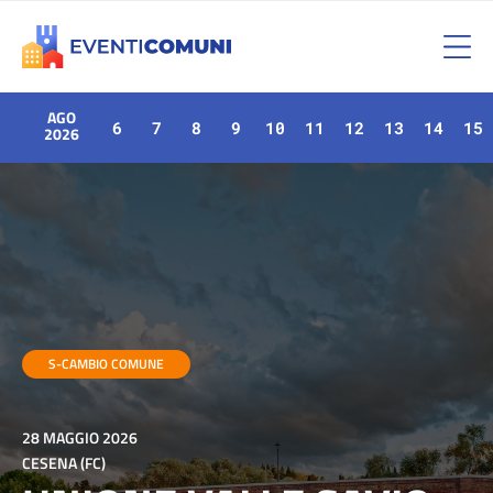
AGO
6
7
8
9
10
11
12
13
14
15
2026
S-CAMBIO COMUNE
28 MAGGIO 2026
CESENA (FC)