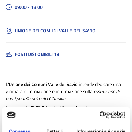
09:00 - 18:00
UNIONE DEI COMUNI VALLE DEL SAVIO
POSTI DISPONIBILI 18
L'
Unione dei Comuni Valle del Savio
intende dedicare una
giornata di formazione e informazione sulla
costruzione di
uno Sportello unico del Cittadino.
Lo sportello FACILE è nato 10 anni fa, attraverso una
progettazione partecipata
. Eroga circa 100 servizi in una
logica polifunzionale/polivalente su diverse aree
amministrative (anagrafe, stato civile, elettorale, carta
Consenso
Dettagli
Informazioni sui cookie