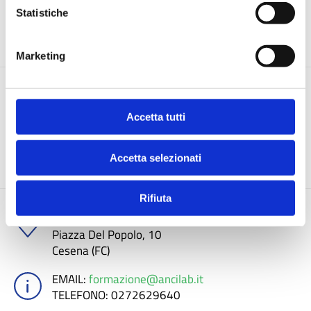
PER GIOVEDì 28 MAGGIO.
Statistiche
COMUNI
Marketing
Documenti e atti
Accetta tutti
DETTAGLIO
Accetta selezionati
Rifiuta
Unione dei Comuni Valle del Savio
Piazza Del Popolo, 10
Cesena (FC)
EMAIL
:
formazione@ancilab.it
TELEFONO
: 0272629640