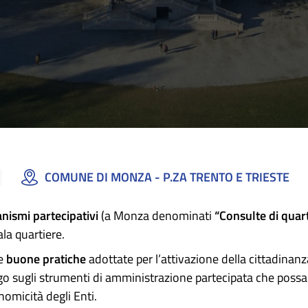
COMUNE DI MONZA - P.ZA TRENTO E TRIESTE
nismi partecipativi
(a Monza denominati
“Consulte di quar
ala quartiere.
e
buone pratiche
adottate per l’attivazione della cittadinanza
ialogo sugli strumenti di amministrazione partecipata che pos
omicità degli Enti.