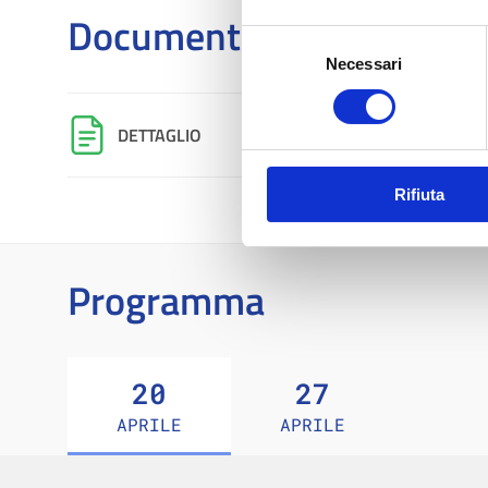
Documenti e atti
Selezione
Necessari
del
consenso
DETTAGLIO
Rifiuta
Programma
20
27
APRILE
APRILE