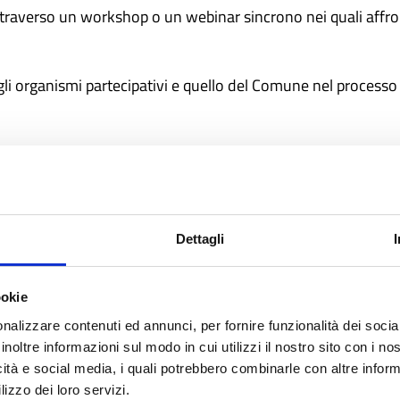
ttraverso un workshop o un webinar sincrono nei quali affro
li organismi partecipativi e quello del Comune nel processo 
. 1 giornata di scambio e formazione con un massimo 10 perso
Dettagli
sono lunedì 20 aprile 2026 o lunedì 27 aprile 2026.
 base alla disponibilità dell’Ente ospitante e degli Enti ad
ookie
nalizzare contenuti ed annunci, per fornire funzionalità dei socia
inoltre informazioni sul modo in cui utilizzi il nostro sito con i n
icità e social media, i quali potrebbero combinarle con altre inform
lizzo dei loro servizi.