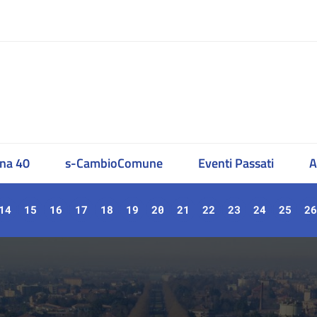
na 40
s-CambioComune
Eventi Passati
A
14
15
16
17
18
19
20
21
22
23
24
25
26