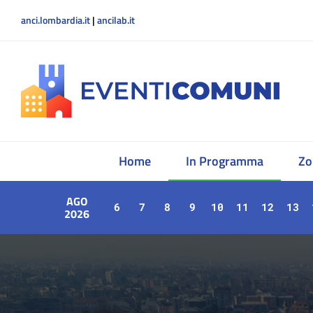
anci.lombardia.it
|
ancilab.it
Home
In Programma
Zo
AGO
6
7
8
9
10
11
12
13
2026