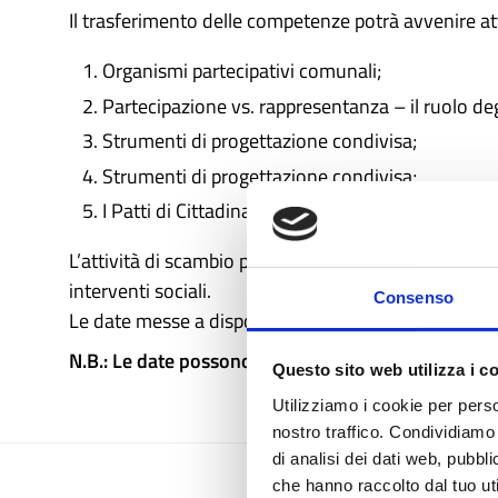
Il trasferimento delle competenze potrà avvenire a
Organismi partecipativi comunali;
Partecipazione vs. rappresentanza – il ruolo deg
Strumenti di progettazione condivisa;
Strumenti di progettazione condivisa;
I Patti di Cittadinanza
L’attività di scambio potrà essere organizzata in n
interventi sociali.
Consenso
Le date messe a disposizione dal Comune di Monza 
N.B.: Le date possono essere soggette a modifiche in
Questo sito web utilizza i c
Utilizziamo i cookie per perso
nostro traffico. Condividiamo 
di analisi dei dati web, pubbl
che hanno raccolto dal tuo uti