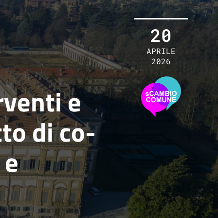
20
APRILE
2026
rventi e
to di co-
 e