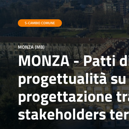
S-CAMBIO COMUNE
MONZA (MB)
MONZA - Patti di
progettualità su 
progettazione tr
stakeholders terr