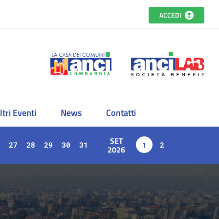
ACCEDI
ltri Eventi
News
Contatti
SET
27
28
29
30
31
1
2
2026