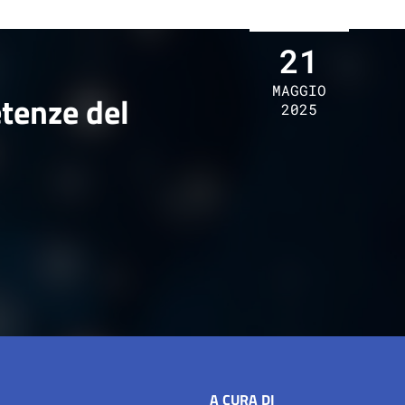
21
MAGGIO
etenze del
2025
A CURA DI