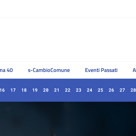
na 40
s-CambioComune
Eventi Passati
A
16
17
18
19
20
21
22
23
24
25
26
27
28