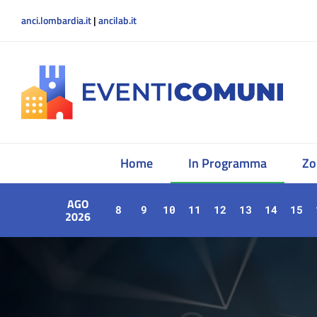
anci.lombardia.it
|
ancilab.it
Home
In Programma
Zo
AGO
8
9
10
11
12
13
14
15
2026