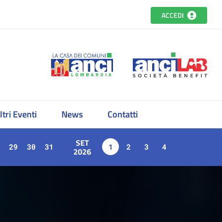
ACCEDI
ltri Eventi
News
Contatti
SET
29
30
31
1
2
3
4
2026