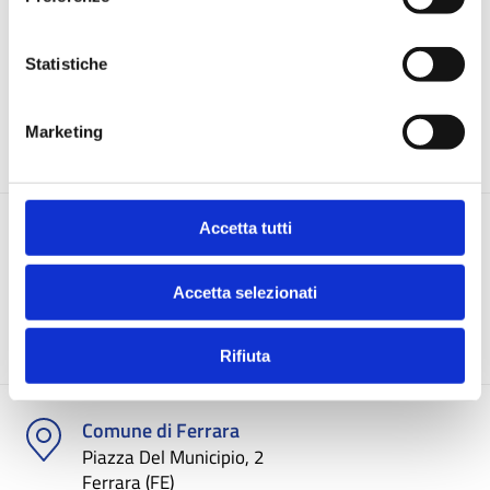
N.B. Le date segnalate sono indicative. Le date definitive
saranno concordate con il Comune di Ferrara.
Statistiche
Marketing
TARI
AMBIENTE
Accetta tutti
Documenti e atti
Accetta selezionati
DETTAGLIO
Rifiuta
Comune di Ferrara
Piazza Del Municipio, 2
Ferrara (FE)