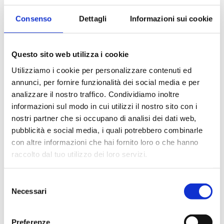
Il
Comune di Ferrara
intende dedicare un giorno di
formazione e informazione nel quale personale qualificato
Consenso
Dettagli
Informazioni sui cookie
esporrà ai partecipanti l'esperienze maturate relativamente
alla
Gestione dei rifiuti urbani: Il sistema di raccolta dei rifiuti
urbani:
Questo sito web utilizza i cookie
➢
illustrazione del percorso attuato dall’Amministrazione
Utilizziamo i cookie per personalizzare contenuti ed
per l’istituzione del nuovo sistema di raccolta con tutte le
annunci, per fornire funzionalità dei social media e per
criticità incontrate e le soluzioni utilizzate. Descrizione dei
analizzare il nostro traffico. Condividiamo inoltre
progetti e delle attività messe in atto nel corso degli anni
informazioni sul modo in cui utilizzi il nostro sito con i
per aumentare l’efficienza del servizio e migliorare il decoro
nostri partner che si occupano di analisi dei dati web,
urbano. Descrizione delle attività svolte sia per la gestione
pubblicità e social media, i quali potrebbero combinarle
delle segnalazioni e delle richieste da parte delle utenze e
con altre informazioni che hai fornito loro o che hanno
per la gestione del processo sanzionatorio.
raccolto dal tuo utilizzo dei loro servizi.
Ogni sessione di scambio prevede la partecipazione di due
Selezione
persone e dura una giornata. Il personale comunale
Necessari
del
illustrerà le esperienze maturate, offrendo strumenti pratici
consenso
e indicazioni operative.
Preferenze