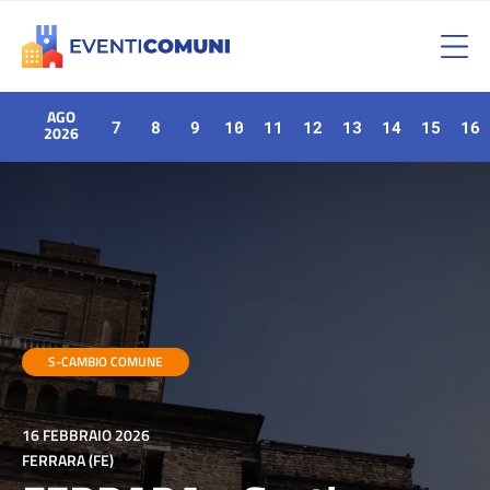
AGO
7
8
9
10
11
12
13
14
15
16
2026
S-CAMBIO COMUNE
16 FEBBRAIO 2026
FERRARA (FE)