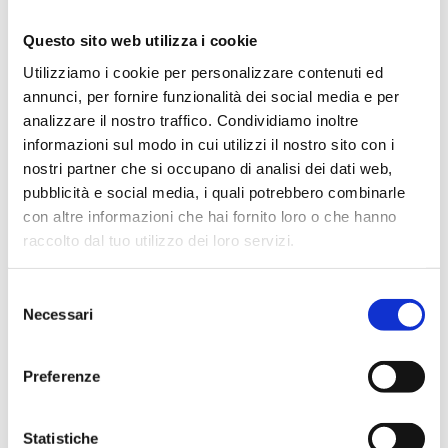
segnalazione ai fini di una rapida risoluzione, non
coinvolgendo almeno in prima istanza l’ARPAE. Potranno
Questo sito web utilizza i cookie
essere fornite anche spiegazioni sui contenuti del
Utilizziamo i cookie per personalizzare contenuti ed
Regolamento Comunale per la disciplina delle attività
annunci, per fornire funzionalità dei social media e per
Rumorose con particolare riferimento al rilascio
analizzare il nostro traffico. Condividiamo inoltre
delle autorizzazioni in deroga ai limiti di rumore per le
informazioni sul modo in cui utilizzi il nostro sito con i
manifestazioni temporanee e per i cantieri e in merito alla
nostri partner che si occupano di analisi dei dati web,
gestione degli esposti.
pubblicità e social media, i quali potrebbero combinarle
con altre informazioni che hai fornito loro o che hanno
Ogni sessione di scambio prevede la partecipazione di due
raccolto dal tuo utilizzo dei loro servizi.
persone e dura una giornata. Il personale comunale
illustrerà le esperienze maturate, offrendo strumenti pratici
Selezione
e indicazioni operative.
Necessari
del
consenso
N.B.
Le date segnalate sono indicative. Le date definitive
Preferenze
saranno concordate con il Comune di Ferrara.
Statistiche
AMBIENTE