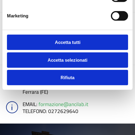
Marketing
Documenti e atti
Accetta tutti
DETTAGLIO
Accetta selezionati
Comune di Ferrara
Rifiuta
Piazza Del Municipio, 2
Ferrara (FE)
EMAIL
:
formazione@ancilab.it
TELEFONO
: 0272629640