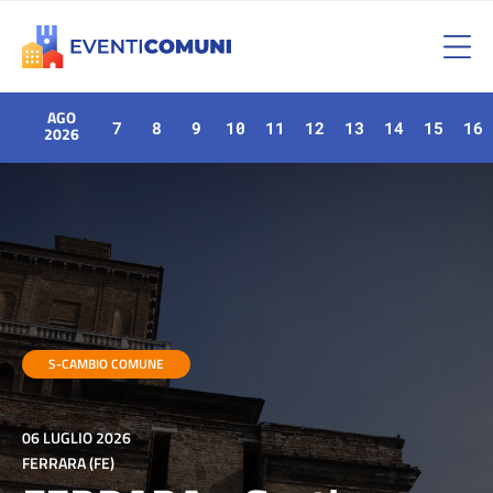
AGO
7
8
9
10
11
12
13
14
15
16
2026
S-CAMBIO COMUNE
06 LUGLIO 2026
FERRARA (FE)