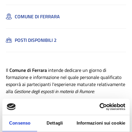
COMUNE DI FERRARA
POSTI DISPONIBILI 2
Il
Comune di Ferrara
intende dedicare un giorno di
formazione e informazione nel quale personale qualificato
esporrà ai partecipanti l'esperienze maturate relativamente
alla
Gestione degli esposti in materia di Rumore:
➢
Il Servizio Ambiente ha tra i suoi dipendenti due tecnici
in acustica che potrà dare semplici indicazioni sulla lettura
dei contenuti di una VIAC redatta da un tecnico in acustica
e sui contenuti che la VIAC dovrà contenere, al fine di
Consenso
Dettagli
Informazioni sui cookie
gestire internamente al Comune la