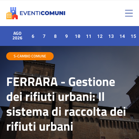
AGO
6
7
8
9
10
11
12
13
14
15
2026
S-CAMBIO COMUNE
FERRARA - Gestione
dei rifiuti urbani: Il
sistema di raccolta dei
rifiuti urbani