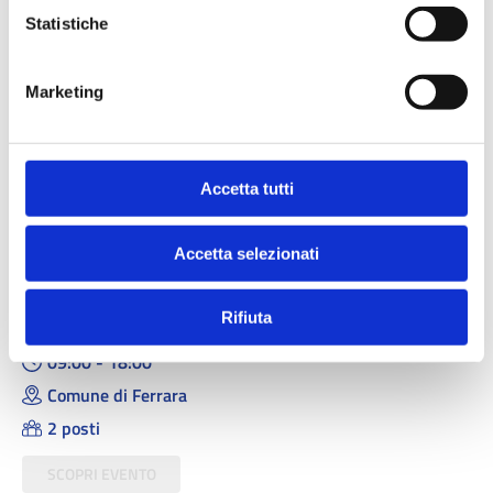
Registrazione partecipanti
Statistiche
Ferrara (FE)
09:00 - 18:00
Marketing
Comune di Ferrara
0 posti
Accetta tutti
SCOPRI EVENTO
Accetta selezionati
6 LUGLIO 2026
Registrazione partecipanti
Rifiuta
Ferrara (FE)
09:00 - 18:00
Comune di Ferrara
2 posti
SCOPRI EVENTO