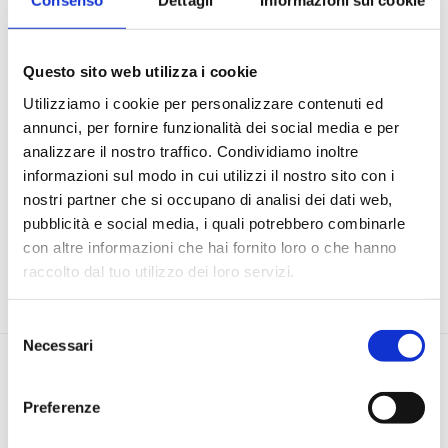
Consenso
Dettagli
Informazioni sui cookie
Di seguito i momenti formativi:
Questo sito web utilizza i cookie
Utilizziamo i cookie per personalizzare contenuti ed
Gestione dei pareri nell'ambito delle pratiche di AUA e
annunci, per fornire funzionalità dei social media e per
protocollo scarichi fuori fognatura
analizzare il nostro traffico. Condividiamo inoltre
Gestione degli esposti in materia di Rumore
informazioni sul modo in cui utilizzi il nostro sito con i
Gestione dei procedimenti di Bonifica nel Comune di Ferrara
nostri partner che si occupano di analisi dei dati web,
Gestione della mobilità e progetti e interventi per
pubblicità e social media, i quali potrebbero combinarle
incrementare la sua sostenibilità
con altre informazioni che hai fornito loro o che hanno
Gestione dei rifiuti urbani: Il sistema di raccolta dei rifiuti
raccolto dal tuo utilizzo dei loro servizi.
urbani
Selezione
Necessari
del
Date e Luoghi
consenso
Preferenze
16 FEBBRAIO 2026