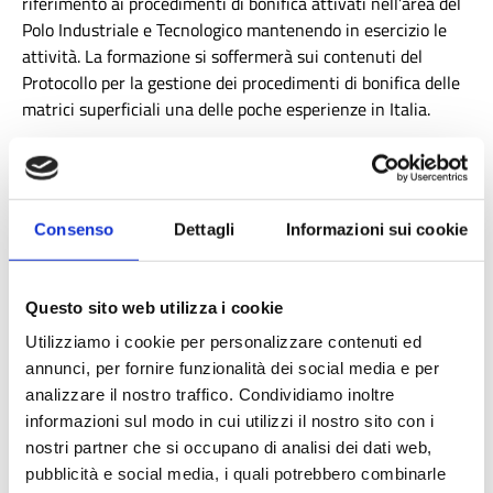
riferimento ai procedimenti di bonifica attivati nell’area del
Polo Industriale e Tecnologico mantenendo in esercizio le
attività. La formazione si soffermerà sui contenuti del
Protocollo per la gestione dei procedimenti di bonifica delle
matrici superficiali una delle poche esperienze in Italia.
Ogni sessione di scambio prevede la partecipazione di due
persone e dura una giornata. Il personale comunale
illustrerà le esperienze maturate, offrendo strumenti pratici
e indicazioni operative.
Consenso
Dettagli
Informazioni sui cookie
N.B.
Le date segnalate sono indicative. Le date definitive
saranno concordate con il Comune di Ferrara.
Questo sito web utilizza i cookie
Di seguito i momenti formativi:
Utilizziamo i cookie per personalizzare contenuti ed
Gestione dei pareri nell'ambito delle pratiche di AUA e
annunci, per fornire funzionalità dei social media e per
protocollo scarichi fuori fognatura
analizzare il nostro traffico. Condividiamo inoltre
Gestione degli esposti in materia di Rumore
informazioni sul modo in cui utilizzi il nostro sito con i
Gestione dei procedimenti di Bonifica nel Comune di Ferrara
nostri partner che si occupano di analisi dei dati web,
Gestione della mobilità e progetti e interventi per
pubblicità e social media, i quali potrebbero combinarle