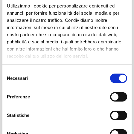
Utilizziamo i cookie per personalizzare contenuti ed
annunci, per fornire funzionalità dei social media e per
12 FEBBRAIO 2025
analizzare il nostro traffico. Condividiamo inoltre
MILANO (MI)
informazioni sul modo in cui utilizzi il nostro sito con i
LABORATORIO BENI CONFISCATI: Modulo 2 -
nostri partner che si occupano di analisi dei dati web,
Assegnazione dei beni
pubblicità e social media, i quali potrebbero combinarle
con altre informazioni che hai fornito loro o che hanno
raccolto dal tuo utilizzo dei loro servizi.
Selezione
ANCI LOMBARDIA
Necessari
del
consenso
Preferenze
Statistiche
Marketing