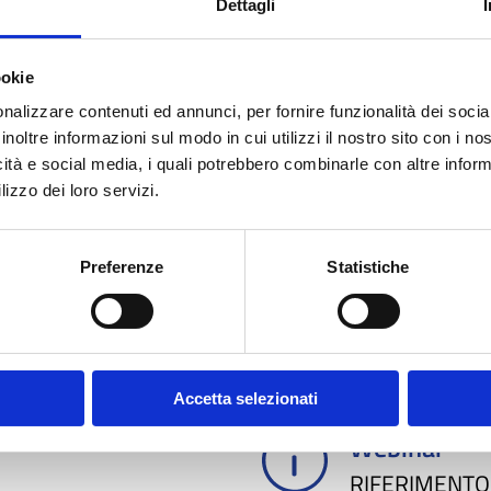
Dettagli
ookie
STREAMING ONLINE
nalizzare contenuti ed annunci, per fornire funzionalità dei socia
inoltre informazioni sul modo in cui utilizzi il nostro sito con i n
odotte dal D.Lgs.190/2024 con particolare riferimento agli i
icità e social media, i quali potrebbero combinarle con altre inform
AS, Suggerimenti per una corretta gestione dell’iter autorizz
lizzo dei loro servizi.
 PNRR RL in collaborazione con l’U.O. Risorse Energeti
va alle fonti rinnovabili.
Preferenze
Statistiche
Accetta selezionati
Webinar
RIFERIMENTO