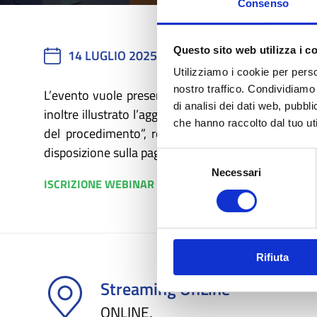
Consenso
Questo sito web utilizza i c
14 LUGLIO 2025
10:00 - 12:00
Utilizziamo i cookie per perso
nostro traffico. Condividiamo 
L’evento vuole presentare le principali novità intr
di analisi dei dati web, pubbl
inoltre illustrato l’aggiornamento del documento “P
che hanno raccolto dal tuo uti
del procedimento”, redatto dalla TF Rinnovabili
disposizione sulla pagina di Regione Lombardia relati
Selezione
Necessari
del
ISCRIZIONE WEBINAR
consenso
Rifiuta
Streaming OnLine
ONLINE,