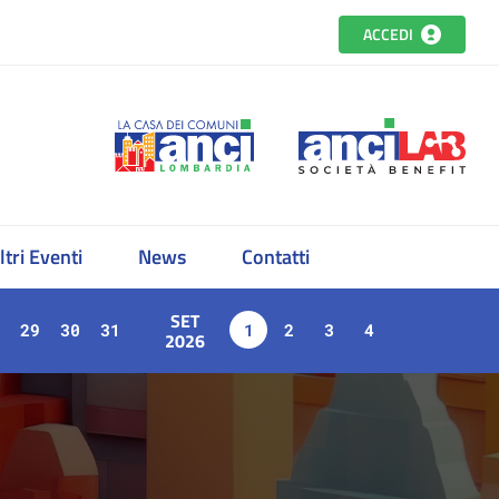
ACCEDI
ltri Eventi
News
Contatti
SET
29
30
31
1
2
3
4
2026