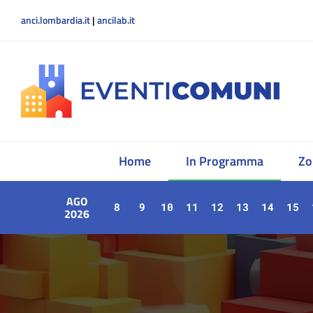
anci.lombardia.it
|
ancilab.it
Home
In Programma
Zo
AGO
8
9
10
11
12
13
14
15
2026