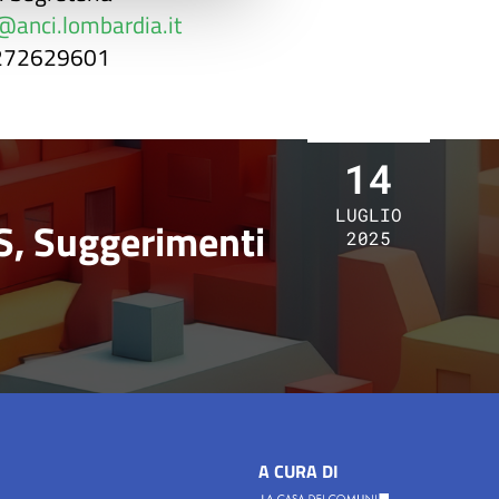
@anci.lombardia.it
0272629601
14
LUGLIO
S, Suggerimenti
2025
A CURA DI