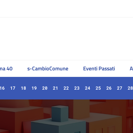
na 40
s-CambioComune
Eventi Passati
A
16
17
18
19
20
21
22
23
24
25
26
27
28