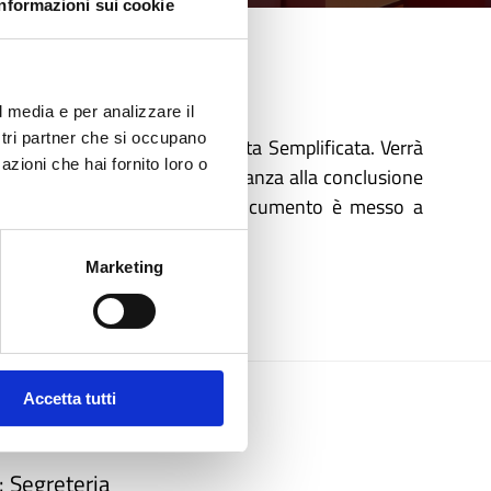
Informazioni sui cookie
l media e per analizzare il
ostri partner che si occupano
mpatti sulla Procedura Abilitata Semplificata. Verrà
azioni che hai fornito loro o
ativo, dalla ricezione dell’istanza alla conclusione
che di Regione Lombardia. Il documento è messo a
Marketing
Accetta tutti
: Segreteria