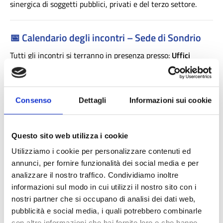
sinergica di soggetti pubblici, privati e del terzo settore.
📅
Calendario degli incontri – Sede di Sondrio
Tutti gli incontri si terranno in presenza presso:
Uffici
Provinciali di Palazzo Besta - Via Ragazzi del '99 - Sondrio
(SO) - Piano Terra, Sala Riunioni.
Lun 26 maggio
– Il fenomeno dello sfruttamento
Consenso
Dettagli
Informazioni sui cookie
lavorativo in Italia e Lombardia: dimensioni,
caratteristiche, metodi di identificazione e indicatori di
lettura
Questo sito web utilizza i cookie
Lun 9 giugno
– Il contrasto allo sfruttamento lavorativo:
lo stato dell’arte della normativa e dei servizi territoriali
Utilizziamo i cookie per personalizzare contenuti ed
Lun 30 giugno
– Il progetto INLAV: ipotesi,
annunci, per fornire funzionalità dei social media e per
implementazione, esiti, apprendimenti. Testimonianza
analizzare il nostro traffico. Condividiamo inoltre
della sperimentazione di un Ambito Territoriale Sociale.
informazioni sul modo in cui utilizzi il nostro sito con i
Lun 7 luglio
– Obiettivi, condizioni, contenuti per il
nostri partner che si occupano di analisi dei dati web,
rafforzamento del sistema territoriale di identificazione e
pubblicità e social media, i quali potrebbero combinarle
accompagnamento di persone in situazione di
con altre informazioni che hai fornito loro o che hanno