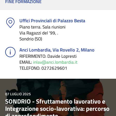
FINE FORMAZIONE
Uffici Provinciali di Palazzo Besta
Piano terra. Sala riunioni
Via Ragazzi del '99, .
Sondrio (SO)
Anci Lombardia, Via Rovello 2, Milano
RIFERIMENTO
: Davide Lopresti
EMAIL
:
inlav@anci.lombardia.it
TELEFONO
: 0272629601
07 LUGLIO 2025
SONDRIO - Sfruttamento lavorativo e
lntegrazione socio-lavorativa: percorso
di approfondimento