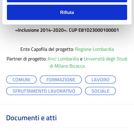
Il progetto “InLav Lombardia - Integrazione Lavoro
Lombardia” è finanziato a valere sul Programma Operativo
Rifiuta
Complementare di azione e coesione
«Inclusione 2014-2020». CUP E81D23000100001
Ente Capofila del progetto:
Regione Lombardia
Partner di progetto:
Anci Lombardia
e
Università degli Studi
di Milano Bicocca
COMUNI
FORMAZIONE
LAVORO
SFRUTTAMENTO LAVORATIVO
SOCIALE
Documenti e atti