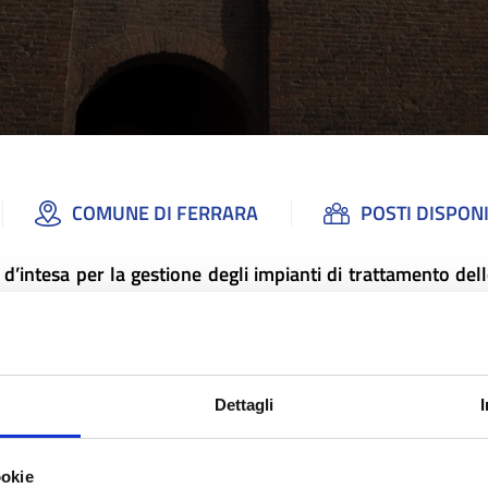
COMUNE DI FERRARA
POSTI DISPONI
d’intesa per la gestione degli impianti di trattamento del
ze e ha portato alla digitalizzazione e georeferenziazione 
di formazione e informazione nel quale personale qualific
Dettagli
e pratiche di AUA e protocollo scarichi fuori fognatura:
 la progettazione e realizzazione di impianti di trattamento
ookie