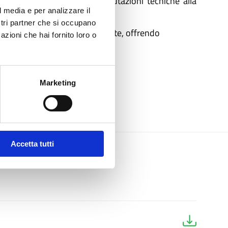
ll’informatizzazione alle valutazioni tecniche alla
l media e per analizzare il
ostri partner che si occupano
llustrerà le esperienze maturate, offrendo
azioni che hai fornito loro o
Marketing
Accetta tutti