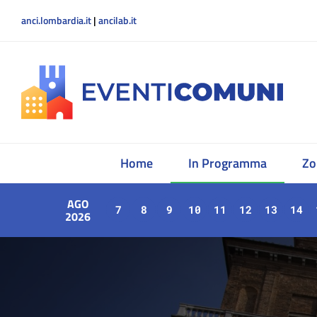
anci.lombardia.it
|
ancilab.it
Home
In Programma
Zo
AGO
7
8
9
10
11
12
13
14
2026