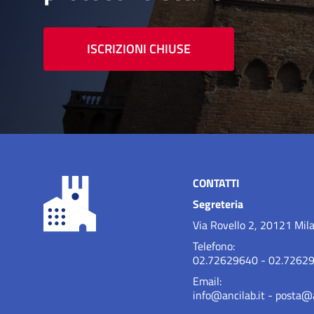
ISCRIZIONI CHIUSE
CONTATTI
Segreteria
Via Rovello 2, 20121 Mil
Telefono:
02.72629640 - 02.7262
Email:
info@ancilab.it
-
posta@a