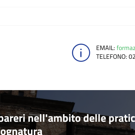
EMAIL
:
formaz
TELEFONO
: 
areri nell'ambito delle prati
 fognatura