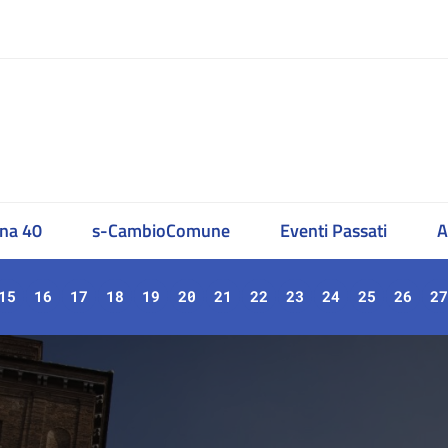
na 40
s-CambioComune
Eventi Passati
A
15
16
17
18
19
20
21
22
23
24
25
26
27