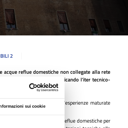
BILI 2
le acque reflue domestiche non collegate alla rete
delle autorizzazioni, semplificando l’iter tecnico-
ato esporrà ai partecipanti l'esperienze maturate
Informazioni sui cookie
 per la depurazione delle acque reflue domestiche per