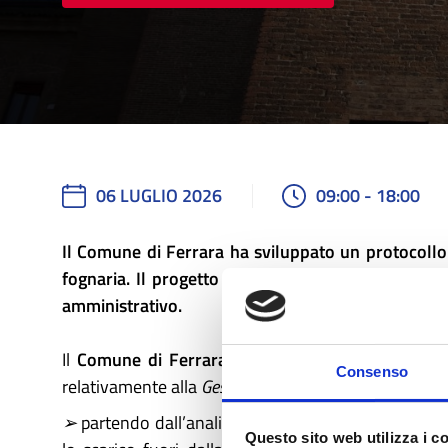
06 LUGLIO 2026
09:00 - 18:00
Il Comune di Ferrara ha sviluppato un protocollo 
fognaria. Il progetto ha coinvolto circa 7000 uten
amministrativo.
Il
Comune di Ferrara
intende dedicare un giorno 
Consenso
relativamente alla
Gestione dei pareri nell'ambito dell
➢
partendo dall’analisi del Protocollo d’intesa per
Questo sito web utilizza i c