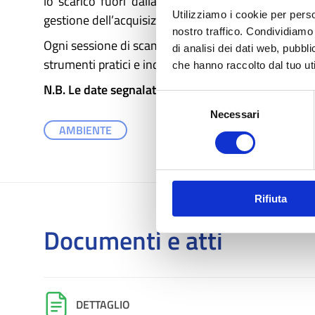
lo scarico fuori dalla pubblica fognatura possa of
Utilizziamo i cookie per perso
gestione dell’acquisizione dei pareri di altri enti 
nostro traffico. Condividiamo 
Ogni sessione di scambio prevede la partecipazione 
di analisi dei dati web, pubbl
strumenti pratici e indicazioni operative.
che hanno raccolto dal tuo uti
N.B. Le date segnalate sono indicative. Le date de
Selezione
Necessari
del
AMBIENTE
consenso
Rifiuta
Documenti e atti
DETTAGLIO