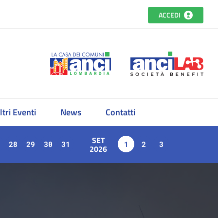
ACCEDI
ltri Eventi
News
Contatti
SET
28
29
30
31
1
2
3
2026