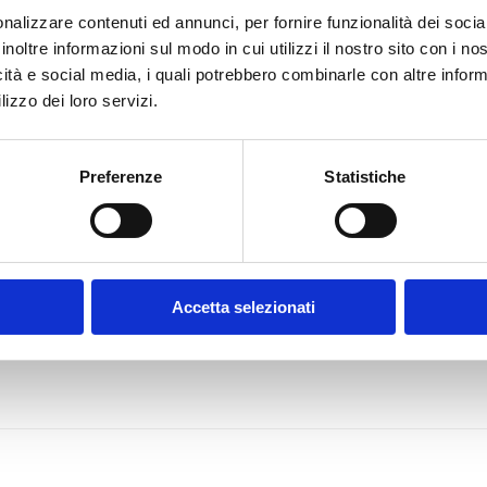
frire un aiuto concreto alla gestione di queste pratiche da
nalizzare contenuti ed annunci, per fornire funzionalità dei socia
(Consorzio ARPAE demanio).
inoltre informazioni sul modo in cui utilizzi il nostro sito con i n
di due persone e dura una giornata. Il personale comunale i
icità e social media, i quali potrebbero combinarle con altre inform
lizzo dei loro servizi.
finitive saranno concordate con il Comune di Ferrara.
Preferenze
Statistiche
Accetta selezionati