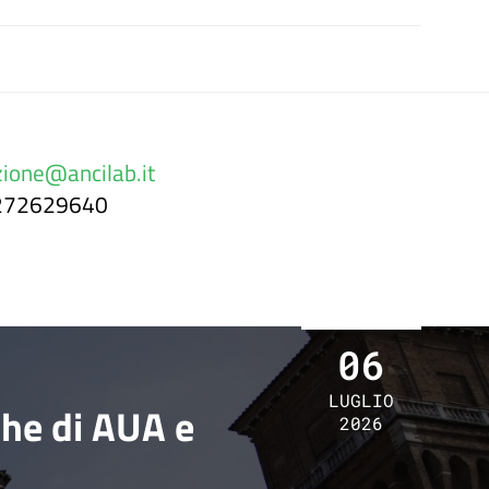
ione@ancilab.it
0272629640
06
LUGLIO
che di AUA e
2026