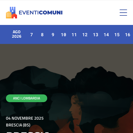
AGO
7
8
9
10
11
12
13
14
15
16
2026
ANCI LOMBARDIA
04 NOVEMBRE 2025
BRESCIA (BS)