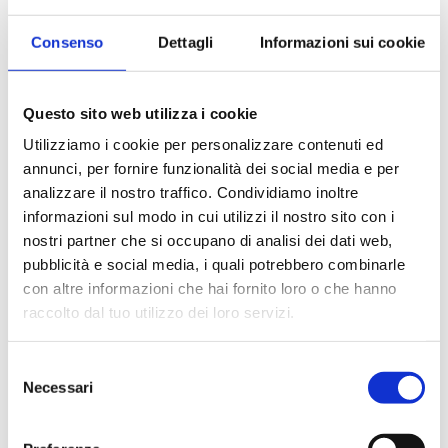
📌
Contesto: il progetto InLav Lombardia
Consenso
Dettagli
Informazioni sui cookie
Il progetto
InLav Lombardia
nasce dalla collaborazione tra
Regione Lombardia (capofila)
,
ANCI Lombardia
e
Università
degli Studi di Milano-Bicocca
, con l’obiettivo di
Questo sito web utilizza i cookie
sperimentare un modello innovativo di emersione del
Utilizziamo i cookie per personalizzare contenuti ed
lavoro sommerso e inclusione socio-lavorativa
, rivolto in
annunci, per fornire funzionalità dei social media e per
particolare a cittadini di Paesi terzi vittime o potenziali
analizzare il nostro traffico. Condividiamo inoltre
vittime di sfruttamento.
informazioni sul modo in cui utilizzi il nostro sito con i
Tra le azioni principali del progetto:
nostri partner che si occupano di analisi dei dati web,
Sperimentazione di
12 Punti Unici di Accesso (PUA InLav)
pubblicità e social media, i quali potrebbero combinarle
nei territori coinvolti
con altre informazioni che hai fornito loro o che hanno
Sviluppo di servizi integrati di presa in carico, protezione e
raccolto dal tuo utilizzo dei loro servizi.
inclusione
Formazione e rafforzamento delle competenze di
oltre
Selezione
500 operatori pubblici e privati
Necessari
del
Costruzione di
Patti territoriali
per la sostenibilità del
consenso
modello InLav