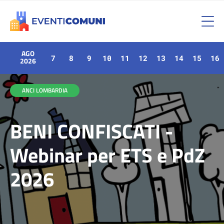
AGO
7
8
9
10
11
12
13
14
15
16
2026
ANCI LOMBARDIA
BENI CONFISCATI -
Webinar per ETS e PdZ
2026