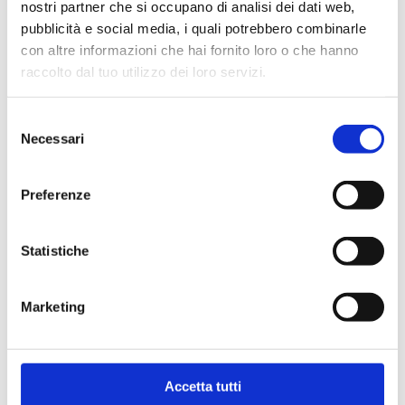
nostri partner che si occupano di analisi dei dati web,
SCOPRI EVENTO
pubblicità e social media, i quali potrebbero combinarle
con altre informazioni che hai fornito loro o che hanno
raccolto dal tuo utilizzo dei loro servizi.
16 GIUGNO 2026
Co*, Concessione e Abusi BC
Selezione
16:00 - 18:00
Necessari
del
Streaming OnLine
consenso
200 posti
Preferenze
SCOPRI EVENTO
Statistiche
23 GIUGNO 2026
Studio di Fattibilità (SdF) BC - Dal
Marketing
progetto alla sostenibilità
14:30 - 16:30
Streaming OnLine
Accetta tutti