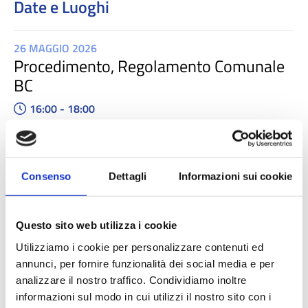
Date e Luoghi
26 MAGGIO 2026
Procedimento, Regolamento Comunale
BC
16:00 - 18:00
Streaming OnLine
200 posti
Consenso
Dettagli
Informazioni sui cookie
SCOPRI EVENTO
9 GIUGNO 2026
Questo sito web utilizza i cookie
Ruolo ANBSC e PUD
Utilizziamo i cookie per personalizzare contenuti ed
09:30 - 11:30
annunci, per fornire funzionalità dei social media e per
Streaming OnLine
analizzare il nostro traffico. Condividiamo inoltre
informazioni sul modo in cui utilizzi il nostro sito con i
200 posti