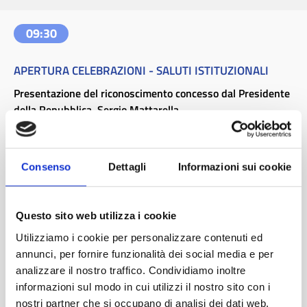
09:30
APERTURA CELEBRAZIONI - SALUTI ISTITUZIONALI
Presentazione del riconoscimento concesso dal Presidente
della Repubblica, Sergio Mattarella
Saluti Istituzionali:
Regione Lombardia - Presidenza
Consenso
Dettagli
Informazioni sui cookie
Ministero dell'Ambiente e della Sicurezza Energetica
Valentina Coen
, Ministero delle Imprese e del Made in Italy
Questo sito web utilizza i cookie
Luca Del Gobbo
, Sindaco Comune di Magenta
Utilizziamo i cookie per personalizzare contenuti ed
Aurora Impiombato
, Consigliere Città Metropolitana di
annunci, per fornire funzionalità dei social media e per
Milano
analizzare il nostro traffico. Condividiamo inoltre
Giovanni Palli
, Presidente Provincia di Pavia
informazioni sul modo in cui utilizzi il nostro sito con i
Provincia di Varese (T.B.C.)
nostri partner che si occupano di analisi dei dati web,