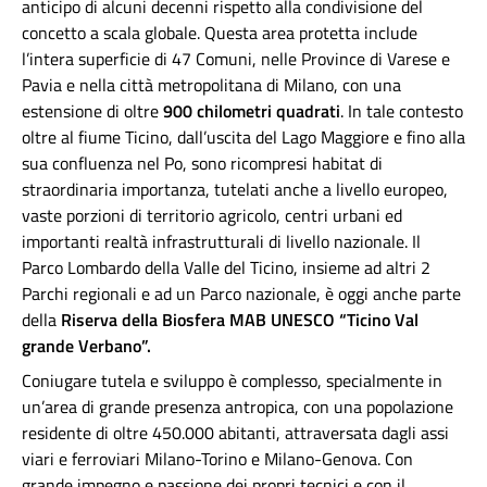
anticipo di alcuni decenni rispetto alla condivisione del
concetto a scala globale. Questa area protetta include
l’intera superficie di 47 Comuni, nelle Province di Varese e
Pavia e nella città metropolitana di Milano, con una
estensione di oltre
900 chilometri quadrati
. In tale contesto
oltre al fiume Ticino, dall’uscita del Lago Maggiore e fino alla
sua confluenza nel Po, sono ricompresi habitat di
straordinaria importanza, tutelati anche a livello europeo,
vaste porzioni di territorio agricolo, centri urbani ed
importanti realtà infrastrutturali di livello nazionale. Il
Parco Lombardo della Valle del Ticino, insieme ad altri 2
Parchi regionali e ad un Parco nazionale, è oggi anche parte
della
Riserva della Biosfera MAB UNESCO “Ticino Val
grande Verbano”.
Coniugare tutela e sviluppo è complesso, specialmente in
un’area di grande presenza antropica, con una popolazione
residente di oltre 450.000 abitanti, attraversata dagli assi
viari e ferroviari Milano-Torino e Milano-Genova. Con
grande impegno e passione dei propri tecnici e con il