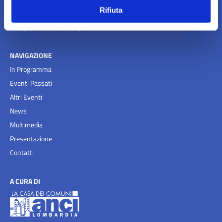
02.72629640 - 02.72629601
Rifiuta
Email:
info@ancilab.it
-
posta@anci.lombardia.it
NAVIGAZIONE
In Programma
Eventi Passati
Altri Eventi
News
Multimedia
Presentazione
Contatti
A CURA DI