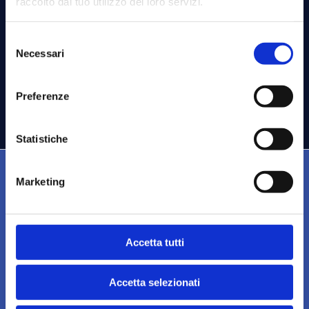
raccolto dal tuo utilizzo dei loro servizi.
21 NOVEMBRE 2025
Selezione
Necessari
del
consenso
ISCRIZIONI CHIUSE
Preferenze
Statistiche
Marketing
Accetta tutti
CONTATTI
Segreteria
Via Rovello 2, 20121 Milano
Accetta selezionati
Telefono: