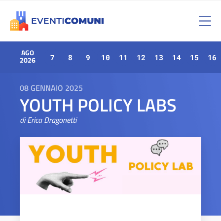
AGO
7
8
9
10
11
12
13
14
15
16
2026
08 GENNAIO 2025
YOUTH POLICY LABS
di Erica Dragonetti