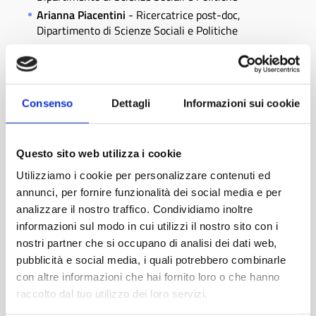
Arianna Piacentini
- Ricercatrice post-doc,
Dipartimento di Scienze Sociali e Politiche
Nicola Basile
- Esperto di Welfare, Pubblica
Amministrazione e Terzo Settore
Massimo Capano
- Responsabile del Centro
Culturale “Il Pertini”, dell'Ufficio Progetti di
Consenso
Dettagli
Informazioni sui cookie
Innovazione Culturale e Youth Work del Comune di
Cinisello Balsamo
Sebastiano Megale
- Responsabile politiche
Questo sito web utilizza i cookie
giovanili e servizi per il lavoro per AnciLab
Utilizziamo i cookie per personalizzare contenuti ed
Lucia Merlino
- Project Manager esperto di
annunci, per fornire funzionalità dei social media e per
progettazione europea per AnciLab
analizzare il nostro traffico. Condividiamo inoltre
L'iscrizione sarà valida per tutti e 4 i laboratori, ecco
informazioni sul modo in cui utilizzi il nostro sito con i
il link per l'iscrizione ai 4 laboratori:
YOUTH POLICY
nostri partner che si occupano di analisi dei dati web,
LAB
. Di seguito il calendario degli eventi che si
pubblicità e social media, i quali potrebbero combinarle
svolgeranno presso la sede di AnciLab in via Rovello
con altre informazioni che hai fornito loro o che hanno
2, dalle 10.00 alle 13.00:
raccolto dal tuo utilizzo dei loro servizi.