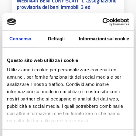
WEBINAR BENI CONFISCATI_L' assegnazione
provvisoria dei beni immobili 3 ed
Consenso
Dettagli
Informazioni sui cookie
ANCI LOMBARDIA
Questo sito web utilizza i cookie
Utilizziamo i cookie per personalizzare contenuti ed
annunci, per fornire funzionalità dei social media e per
analizzare il nostro traffico. Condividiamo inoltre
informazioni sul modo in cui utilizzi il nostro sito con i
nostri partner che si occupano di analisi dei dati web,
pubblicità e social media, i quali potrebbero combinarle
con altre informazioni che hai fornito loro o che hanno
21 GENNAIO 2025
raccolto dal tuo utilizzo dei loro servizi.
MILANO (MI)
WEBINAR BENI CONFISCATI_Precisazioni
sulla assegnazione provvisoria e casi concreti