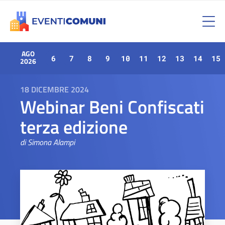
AGO
6
7
8
9
10
11
12
13
14
15
2026
18 DICEMBRE 2024
Webinar Beni Confiscati
terza edizione
di Simona Alampi