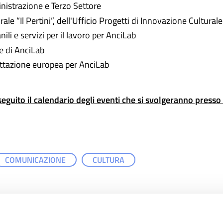
nistrazione e Terzo Settore
ale “Il Pertini”, dell'Ufficio Progetti di Innovazione Cultur
ili e servizi per il lavoro per AnciLab
e di AnciLab
ttazione europea per AnciLab
Di seguito il calendario degli eventi che si svolgeranno presso
COMUNICAZIONE
CULTURA