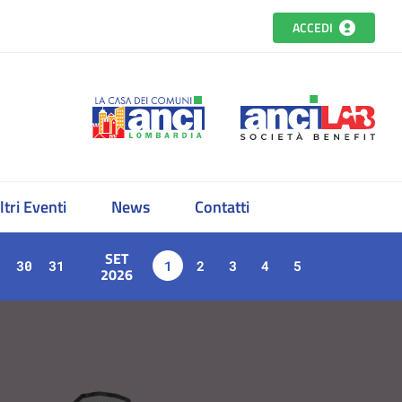
ACCEDI
ltri Eventi
News
Contatti
SET
30
31
1
2
3
4
5
2026