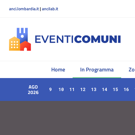
anci.lombardia.it
|
ancilab.it
Home
In Programma
Zo
AGO
9
10
11
12
13
14
15
16
2026