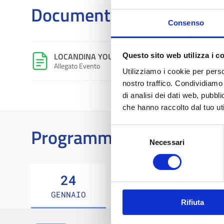
Documenti e atti
Consenso
LOCANDINA YOUTH POLICY LAB
Questo sito web utilizza i c
Allegato Evento
Utilizziamo i cookie per perso
nostro traffico. Condividiamo 
di analisi dei dati web, pubbl
che hanno raccolto dal tuo uti
Programma
Selezione
Necessari
del
consenso
24
07
1
GENNAIO
FEBBRAIO
FEBBR
Rifiuta