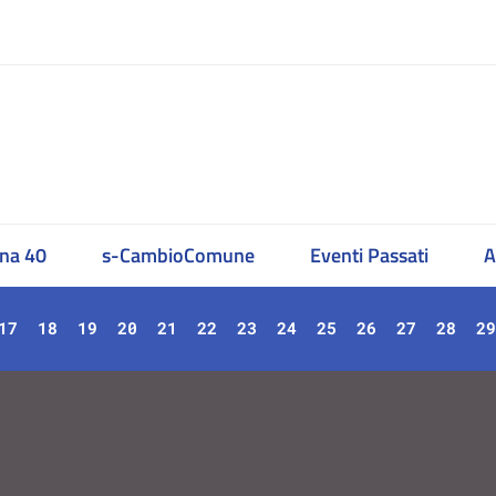
na 40
s-CambioComune
Eventi Passati
A
17
18
19
20
21
22
23
24
25
26
27
28
29