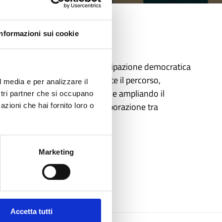
Informazioni sui cookie
ttadinanza attiva e della partecipazione democratica
umenti e pratiche emerse durante il percorso,
l media e per analizzare il
fusione dei risultati raggiunti e ampliando il
ostri partner che si occupano
e prospettive future della collaborazione tra
azioni che hai fornito loro o
Marketing
Accetta tutti