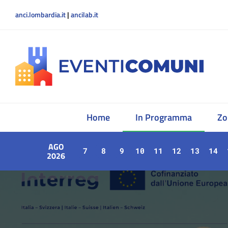
anci.lombardia.it
|
ancilab.it
Home
In Programma
Zo
AGO
7
8
9
10
11
12
13
14
2026