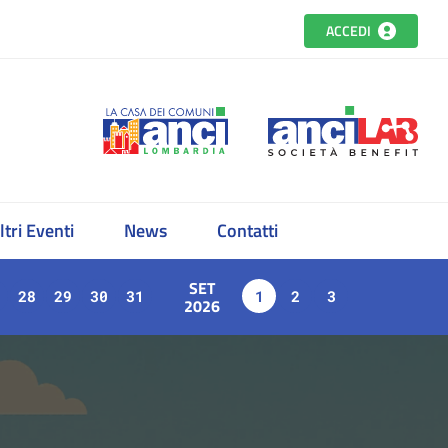
ACCEDI
ltri Eventi
News
Contatti
SET
28
29
30
31
1
2
3
2026