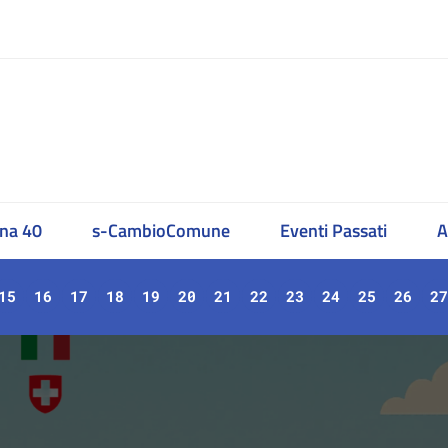
na 40
s-CambioComune
Eventi Passati
A
15
16
17
18
19
20
21
22
23
24
25
26
27