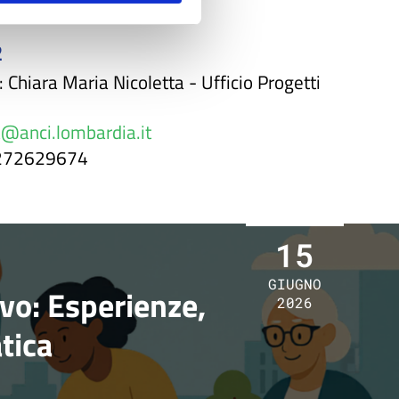
2
: Chiara Maria Nicoletta - Ufficio Progetti
@anci.lombardia.it
0272629674
15
GIUGNO
ivo: Esperienze,
2026
tica