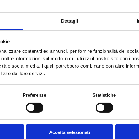
Dettagli
STREAMING ONLINE
stituzione e confronto aperto al pubblico
sui temi della ci
ookie
 RigeneraTI-VA. Attraverso la condivisione di esperienze, str
nalizzare contenuti ed annunci, per fornire funzionalità dei socia
to diverse forme e modelli di partecipazione, favorendo la dif
inoltre informazioni sul modo in cui utilizzi il nostro sito con i n
torio e cittadini interessati. Un’occasione per riflettere sull
icità e social media, i quali potrebbero combinarle con altre inform
lizzo dei loro servizi.
Preferenze
Statistiche
Accetta selezionati