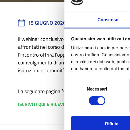
Consenso
15 GIUGNO 2026
10:00 - 11:30
Il webinar conclusivo rappresenta un
momento di re
Questo sito web utilizza i c
affrontati nel corso dei tre laboratori del progetto
Utilizziamo i cookie per perso
l’incontro offrirà l’opportunità di mettere a confron
nostro traffico. Condividiamo 
coinvolgimento di amministratori, operatori del terri
di analisi dei dati web, pubbl
che hanno raccolto dal tuo uti
istituzioni e comunità locali.
Selezione
Necessari
del
La seguente pagina è in continuo aggiornamento!
consenso
ISCRIVITI QUI E RICEVI IL LINK DI COLLEGAMENTO
Rifiuta