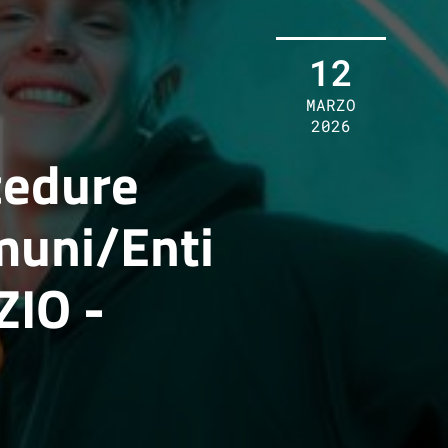
12
MARZO
2026
cedure
muni/Enti
IO -