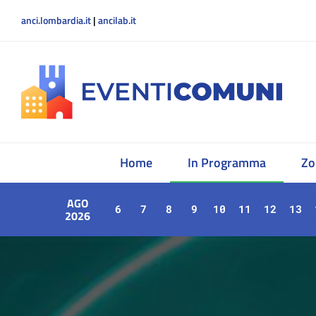
anci.lombardia.it
|
ancilab.it
Home
In Programma
Zo
AGO
6
7
8
9
10
11
12
13
2026