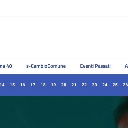
na 40
s-CambioComune
Eventi Passati
A
14
15
16
17
18
19
20
21
22
23
24
25
26