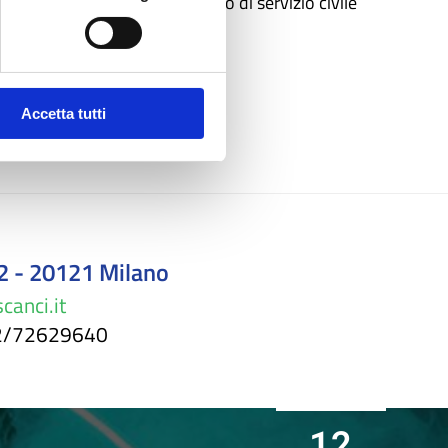
vani ad avviare i loro percorso di servizio civile
Accetta tutti
 2 - 20121 Milano
canci.it
02/72629640
12