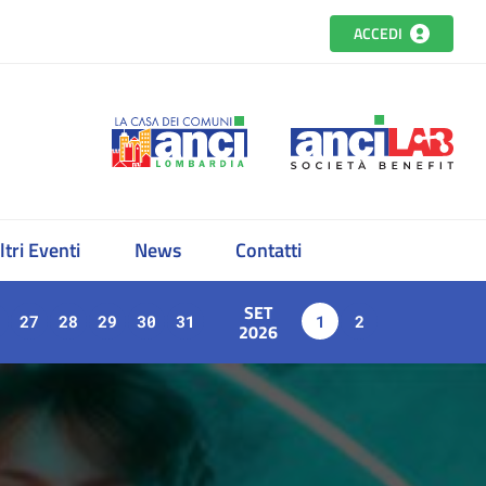
ACCEDI
ltri Eventi
News
Contatti
SET
27
28
29
30
31
1
2
2026