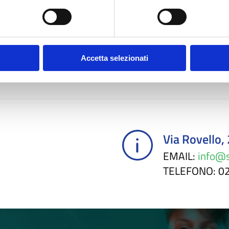
entale per gestire al meglio
le procedure che porteranno i gio
veranno il link per accedere al webinar.
Accetta selezionati
t
Via Rovello,
EMAIL
:
info@s
TELEFONO
: 