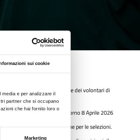
Informazioni sui cookie
ILI 176
Ordinario 2026 per la selezione dei volontari di
l media e per analizzare il
ostri partner che si occupano
azioni che hai fornito loro o
 non oltre le ore 14.00 del giorno 8
Aprile
2026
ità di promozione e le tempistiche per le selezioni.
Marketing