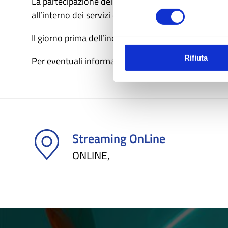
La partecipazione dei Comuni all’incontro è fondam
consenso
all’interno dei servizi degli enti coinvolti.
Il giorno prima dell’incontro le persone iscritte rice
Rifiuta
Per eventuali informazioni scrivere a info@scanci.i
Streaming OnLine
ONLINE,