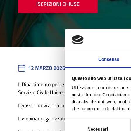
ISCRIZIONI CHIUSE
Consenso
12 MARZO 2026
11:00 - 13:00
Questo sito web utilizza i c
Il Dipartimento per le Politiche Giovanili e il Servizi
Utilizziamo i cookie per perso
Servizio Civile Universale.
nostro traffico. Condividiamo 
di analisi dei dati web, pubbl
I giovani
dovranno presentare domanda di partecipaz
che hanno raccolto dal tuo uti
Il
webinar
organizzato dal Network SCANCI.IT ha l’obi
Selezione
Necessari
del