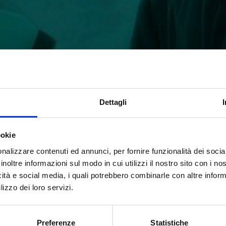
Dettagli
STREAMING ONLINE
POSTI DISPONIB
ookie
o Civile Universale,
il
24 febbraio 2026, ha pubblicato il Bando 
nalizzare contenuti ed annunci, per fornire funzionalità dei socia
inoltre informazioni sul modo in cui utilizzi il nostro sito con i n
icità e social media, i quali potrebbero combinarle con altre inform
ione esclusivamente attraverso la piattaforma DOL entro e
lizzo dei loro servizi.
ettivo di illustrare
le novità introdotte
dal bando
, le attiv
Preferenze
Statistiche