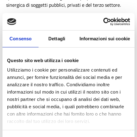
sinergica di soggetti pubblici, privati e del terzo settore.
📅 Calendario degli incontri
Tutti gli incontri si terranno in presenza presso la sede
Consenso
Dettagli
Informazioni sui cookie
provinciale di Lecco:
Sala Don Ticozzi, via Ongania, 4 -
23900
Gio 9 ottobre
- Progetto InLav: strategie e strumenti di
Questo sito web utilizza i cookie
contrasto allo sfruttamento lavorativo e al lavoro
Utilizziamo i cookie per personalizzare contenuti ed
irregolare in Lombardia. Dimensioni e caratteristiche del
annunci, per fornire funzionalità dei social media e per
fenomeno, problematiche e sistemi di intervento.
analizzare il nostro traffico. Condividiamo inoltre
Lun 26 gennaio
Parte 1 (contesto e vulnerabilità)
informazioni sul modo in cui utilizzi il nostro sito con i
- Incontro dedicato alla lettura condivisa del contesto
nostri partner che si occupano di analisi dei dati web,
territoriale e all’emersione delle principali criticità
pubblicità e social media, i quali potrebbero combinarle
operative nei percorsi di identificazione e
con altre informazioni che hai fornito loro o che hanno
accompagnamento delle persone in situazione di
raccolto dal tuo utilizzo dei loro servizi.
sfruttamento lavorativo. La sessione porterà a mettere a
fuoco i fattori di rischio e i criteri di vulnerabilità.