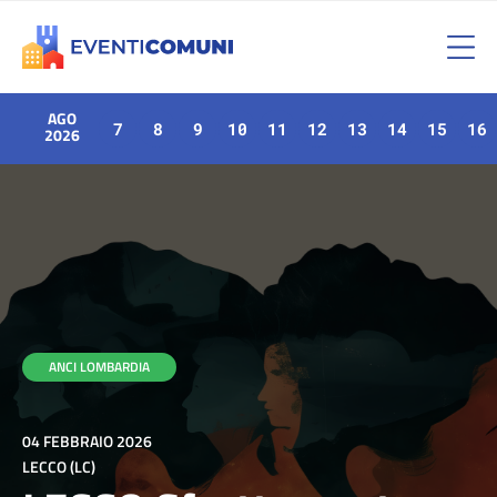
AGO
7
8
9
10
11
12
13
14
15
16
2026
ANCI LOMBARDIA
04 FEBBRAIO 2026
LECCO (LC)