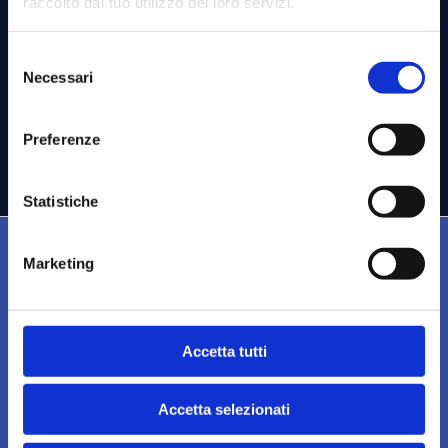
raccolto dal tuo utilizzo dei loro servizi.
05 FEBBRAIO 2026
Selezione
Necessari
del
consenso
ISCRIZIONI CHIUSE
Preferenze
Statistiche
Marketing
Accetta tutti
CONTATTI
Segreteria
Via Rovello 2, 20121 Milano
Accetta selezionati
Telefono: