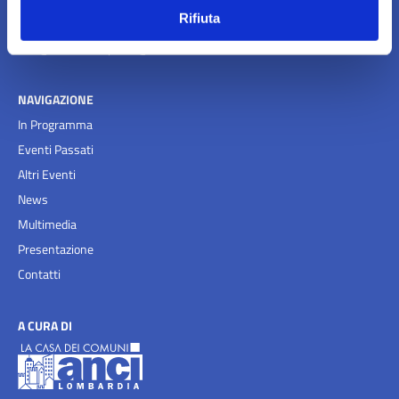
02.72629640 - 02.72629601
Rifiuta
Email:
info@ancilab.it
-
posta@anci.lombardia.it
NAVIGAZIONE
In Programma
Eventi Passati
Altri Eventi
News
Multimedia
Presentazione
Contatti
A CURA DI