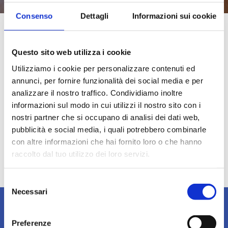
Consenso
Dettagli
Informazioni sui cookie
Date e Luoghi
Questo sito web utilizza i cookie
9 FEBBRAIO 2026
Utilizziamo i cookie per personalizzare contenuti ed
annunci, per fornire funzionalità dei social media e per
Milano (MI)
analizzare il nostro traffico. Condividiamo inoltre
09:30 - 11:30
informazioni sul modo in cui utilizzi il nostro sito con i
Evento on-line
nostri partner che si occupano di analisi dei dati web,
413 posti
pubblicità e social media, i quali potrebbero combinarle
con altre informazioni che hai fornito loro o che hanno
SCOPRI EVENTO
raccolto dal tuo utilizzo dei loro servizi.
Selezione
Necessari
del
consenso
Preferenze