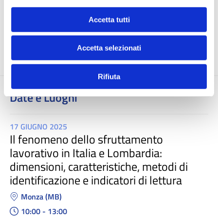
Accetta tutti
Ente Capofila del progetto:
Regione Lombardia
Partner di progetto:
Anci Lombardia
e
Università degli Studi
Accetta selezionati
di Milano Bicocca
Rifiuta
Date e Luoghi
17 GIUGNO 2025
Il fenomeno dello sfruttamento
lavorativo in Italia e Lombardia:
dimensioni, caratteristiche, metodi di
identificazione e indicatori di lettura
Monza (MB)
10:00 - 13:00