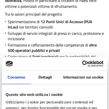
lavorativa
, rivolto in particolare a cittadini di Paesi terzi
vittime o potenziali vittime di sfruttamento.
Tra le azioni principali del progetto:
Sperimentazione di
12 Punti Unici di Accesso (PUA
InLav)
nei territori coinvolti
Sviluppo di servizi integrati di presa in carico, protezione e
inclusione
Formazione e rafforzamento delle competenze di
oltre
500 operatori pubblici e privati
Costruzione di
Patti territoriali
per la sostenibilità del
modello InLav
Il progetto si ispira alle
Linee guida nazionali per
l’identificazione, protezione e assistenza alle vittime di
Consenso
Dettagli
Informazioni sui cookie
sfruttamento lavorativo in agricoltura
, proponendo una rete
sinergica di soggetti pubblici, privati e del terzo settore.
Questo sito web utilizza i cookie
📝
Iscrizioni
Utilizziamo i cookie per personalizzare contenuti ed
annunci, per fornire funzionalità dei social media e per