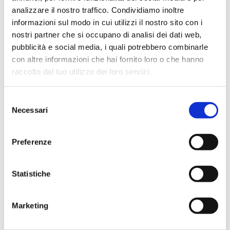
👉 La partecipazione è gratuita, ma
l’iscrizione è
analizzare il nostro traffico. Condividiamo inoltre
obbligatoria ai fini organizzativi
.
informazioni sul modo in cui utilizzi il nostro sito con i
🔗 Clicca sul pulsante "SCOPRI EVENTO" e procedi poi con
nostri partner che si occupano di analisi dei dati web,
l'iscrizione.
pubblicità e social media, i quali potrebbero combinarle
con altre informazioni che hai fornito loro o che hanno
raccolto dal tuo utilizzo dei loro servizi.
📑
Programmi delle sessioni formative
I programmi delle giornate di formazione saranno presto
Selezione
Necessari
disponibili e allegati alla presente comunicazione
del
consenso
Preferenze
Statistiche
Il progetto “InLav Lombardia - Integrazione Lavoro
Lombardia” è finanziato a valere sul Programma Operativo
Marketing
Complementare di azione e coesione
«Inclusione 2014-2020». CUP E81D23000100001