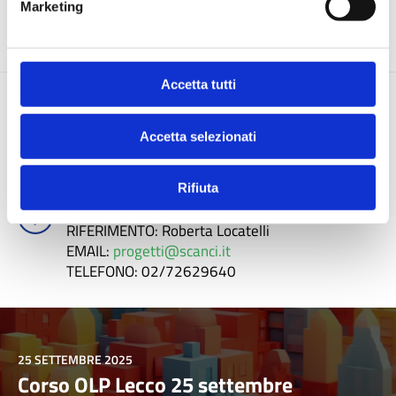
Marketing
COMUNI
FORMAZIONE
Accetta tutti
UTR Lecco
Corso Promessi Sposi, 132
Accetta selezionati
Corso Promessi Sposi, 132
Lecco (LC)
Rifiuta
Via Rovello, 2 - 20121 Milano
RIFERIMENTO
: Roberta Locatelli
EMAIL
:
progetti@scanci.it
TELEFONO
: 02/72629640
25 SETTEMBRE 2025
Corso OLP Lecco 25 settembre