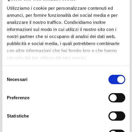
un aggiornamento, soprattutto a seguito della riforma del
Utilizziamo i cookie per personalizzare contenuti ed
2017.
annunci, per fornire funzionalità dei social media e per
La partecipazione ai corsi facilita la comprensione del
analizzare il nostro traffico. Condividiamo inoltre
sistema servizio civile poiché saranno illustrate le modalità
informazioni sul modo in cui utilizzi il nostro sito con i
digitali e on line utili alla gestione delle attività.
nostri partner che si occupano di analisi dei dati web,
PROGRAMMA
pubblicità e social media, i quali potrebbero combinarle
con altre informazioni che hai fornito loro o che hanno
Storia e senso del servizio civile
raccolto dal tuo utilizzo dei loro servizi.
Gestione operatori volontari di servizio civile
Elementi di coprogettazione
Selezione
Necessari
del
Intervengono:
consenso
Roberta Locatelli e Laura Carrubba - Ufficio Servizio Civile
Preferenze
Scanci
Roberto Minervino - Esperto di servizio civile
Statistiche
Juliana De falco e Bartolo Garofalo - volontari Servizio Civile
Digitale ANCI Lombardia