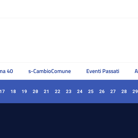
na 40
s-CambioComune
Eventi Passati
A
17
18
19
20
21
22
23
24
25
26
27
28
29