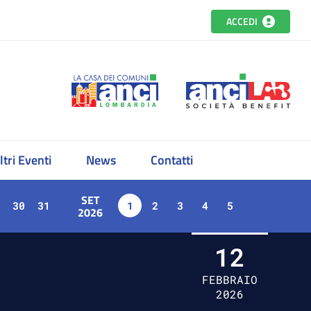
ACCEDI
ltri Eventi
News
Contatti
SET
30
31
1
2
3
4
5
2026
12
FEBBRAIO
2026