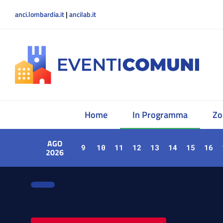
anci.lombardia.it
|
ancilab.it
Home
In Programma
Zo
AGO
9
10
11
12
13
14
15
16
2026