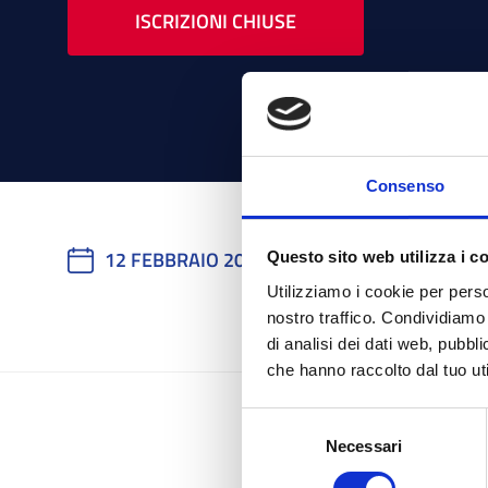
ISCRIZIONI CHIUSE
Consenso
12 FEBBRAIO 2026
-
Questo sito web utilizza i c
Utilizziamo i cookie per perso
nostro traffico. Condividiamo 
di analisi dei dati web, pubbl
che hanno raccolto dal tuo uti
Selezione
Necessari
del
consenso