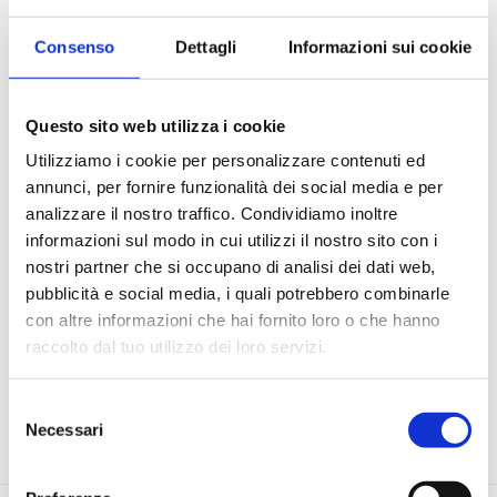
Consenso
Dettagli
Informazioni sui cookie
Percorso formativo
Webinar
Questo sito web utilizza i cookie
Utilizziamo i cookie per personalizzare contenuti ed
Nuova edizione dedicata alla formazione incentrata sulla
annunci, per fornire funzionalità dei social media e per
necessità di fornire ai Comuni strumenti operativi che
analizzare il nostro traffico. Condividiamo inoltre
aumentino le conoscenze, le capacità di valutare progetti e
informazioni sul modo in cui utilizzi il nostro sito con i
di supportare la redazione di documenti.
nostri partner che si occupano di analisi dei dati web,
La proposta formativa è totalmente gratuita, curata da
pubblicità e social media, i quali potrebbero combinarle
ANCI Lombardia e finanziata da POLIS Lombardia, prevede
con altre informazioni che hai fornito loro o che hanno
sei sessioni online di webinar dalle ore 9.30 alle ore 11.30
raccolto dal tuo utilizzo dei loro servizi.
Di seguito è possibile procedere all'iscrizione alle singole
giornate.
Selezione
Necessari
del
ISCRIZIONE WEBINAR
consenso