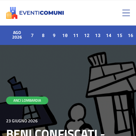
AGO
7
8
9
10
11
12
13
14
15
16
2026
ANCI LOMBARDIA
23 GIUGNO 2026
BENI CONFISCATI -