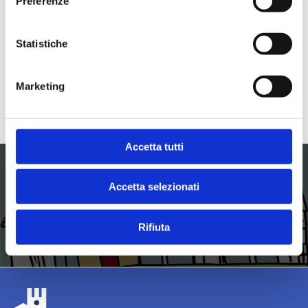
Preferenze
Streaming OnLine
ONLINE,
Statistiche
Anci Lombardia, Via Rovello 2, Milano
RIFERIMENTO
: Simona Alampi
Marketing
EMAIL
:
eventi@anci.lombardia.it
TELEFONO
: 0272629601
Accetta tutti
23 GIUGNO 2026
Accetta selezionati
BENI CONFISCATI - Webinar per i
Comuni e PdZ 2026
Rifiuta