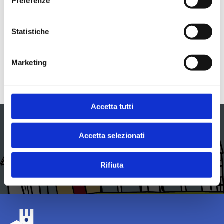
Preferenze
Streaming OnLine
ONLINE,
Statistiche
Anci Lombardia, Via Rovello 2, Milano
RIFERIMENTO
: Simona Alampi
Marketing
EMAIL
:
eventi@anci.lombardia.it
TELEFONO
: 0272629601
Accetta tutti
16 GIUGNO 2026
Accetta selezionati
BENI CONFISCATI - Webinar per ETS e
PdZ 2026
Rifiuta