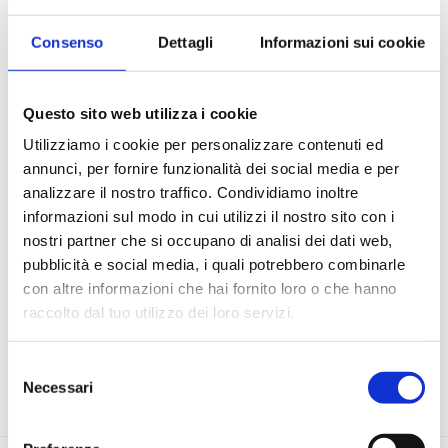
Consenso
Dettagli
Informazioni sui cookie
Percorso formativo
Webinar
Questo sito web utilizza i cookie
Utilizziamo i cookie per personalizzare contenuti ed
Nuova edizione dedicata alla formazione incentrata sulla
annunci, per fornire funzionalità dei social media e per
necessità di fornire agli ETS e PdZ strumenti operativi che
analizzare il nostro traffico. Condividiamo inoltre
aumentino le conoscenze, le capacità di valutare progetti e
informazioni sul modo in cui utilizzi il nostro sito con i
di supportare la redazione di documenti.
nostri partner che si occupano di analisi dei dati web,
La proposta formativa è totalmente gratuita, curata da
pubblicità e social media, i quali potrebbero combinarle
ANCI Lombardia e finanziata da POLIS Lombardia, prevede
con altre informazioni che hai fornito loro o che hanno
sei sessioni online di webinar nel corso del pomeriggio.
raccolto dal tuo utilizzo dei loro servizi.
Di seguito è possibile procedere all'iscrizione alle singole
giornate.
Selezione
Necessari
del
ISCRIZIONE WEBINAR
consenso