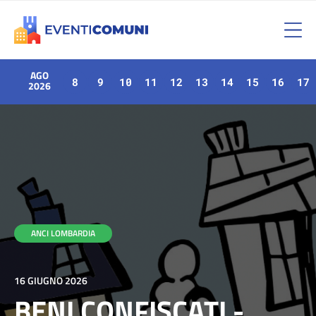
AGO
8
9
10
11
12
13
14
15
16
17
2026
ANCI LOMBARDIA
16 GIUGNO 2026
BENI CONFISCATI -