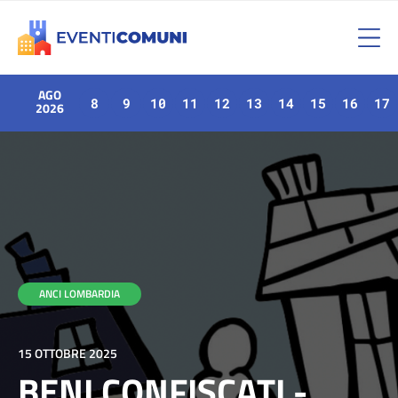
AGO
8
9
10
11
12
13
14
15
16
17
2026
ANCI LOMBARDIA
15 OTTOBRE 2025
BENI CONFISCATI -