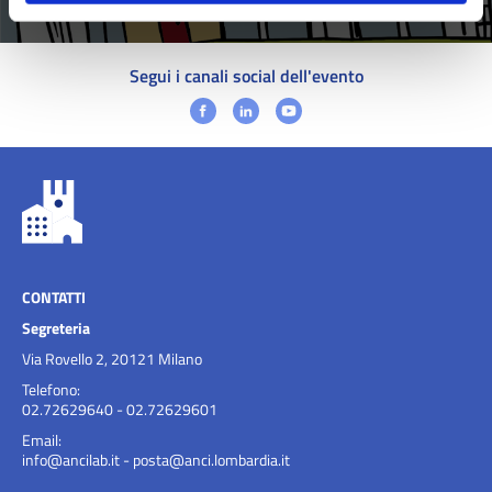
Segui i canali social dell'evento
CONTATTI
Segreteria
Via Rovello 2, 20121 Milano
Telefono:
02.72629640 - 02.72629601
Email:
info@ancilab.it
-
posta@anci.lombardia.it