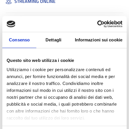
STREAMING ONLINE
BENI CONFISCATI -
Laboratori dedicati agli
Consenso
Dettagli
Informazioni sui cookie
Enti Non Profit
Questo sito web utilizza i cookie
Iscrizione
Utilizziamo i cookie per personalizzare contenuti ed
annunci, per fornire funzionalità dei social media e per
analizzare il nostro traffico. Condividiamo inoltre
La partecipazione è gratuita, ma
l’iscrizione è obbligatoria
informazioni sul modo in cui utilizzi il nostro sito con i
ai fini organizzativi
.
nostri partner che si occupano di analisi dei dati web,
Per maggiori informazioni sul progetto formativo e per gli
pubblicità e social media, i quali potrebbero combinarle
aspetti organizzativi scrivere a:
eventi@anci.lombardia.it
con altre informazioni che hai fornito loro o che hanno
raccolto dal tuo utilizzo dei loro servizi.