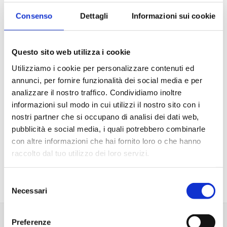
attività che costituiscono servizi, rispetto ai quali il Comune
Consenso
Dettagli
Informazioni sui cookie
però mantiene compiti di indirizzo strategico e di controllo.
A partire da questa constatazione, l'incontro affronterà i
seguenti argomenti:
Questo sito web utilizza i cookie
La gestione dei servizi pubblici in forma di impresa
Utilizziamo i cookie per personalizzare contenuti ed
L'esercizio dei servizi per ambiti ottimali
annunci, per fornire funzionalità dei social media e per
Il ruolo del Comune nella pluralità delle gestioni di
analizzare il nostro traffico. Condividiamo inoltre
servizi in cui è coinvolto
informazioni sul modo in cui utilizzi il nostro sito con i
nostri partner che si occupano di analisi dei dati web,
Autonomia di impresa e indirizzi strategici
pubblicità e social media, i quali potrebbero combinarle
Qualità della gestione imprenditoriale e dei servizi
con altre informazioni che hai fornito loro o che hanno
erogati e controllo delle amministrazioni pubbliche
raccolto dal tuo utilizzo dei loro servizi.
Selezione
Necessari
del
consenso
Programma
Preferenze